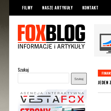
Skip
FILMY
NASZE ARTYKUŁY
KONTAKT
to
content
Artykuły i Publikacje
FOXBLOG
Szukaj
FINAN
Szukaj
JEDEN 